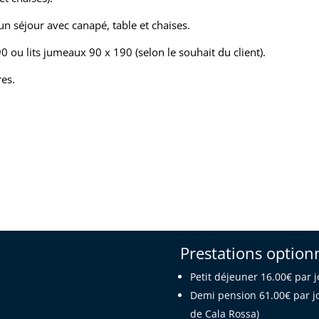
un séjour avec canapé, table et chaises.
 ou lits jumeaux 90 x 190 (selon le souhait du client).
res.
Prestations option
Petit déjeuner 16.00€ par 
Demi pension 61.00€ par jo
de Cala Rossa)