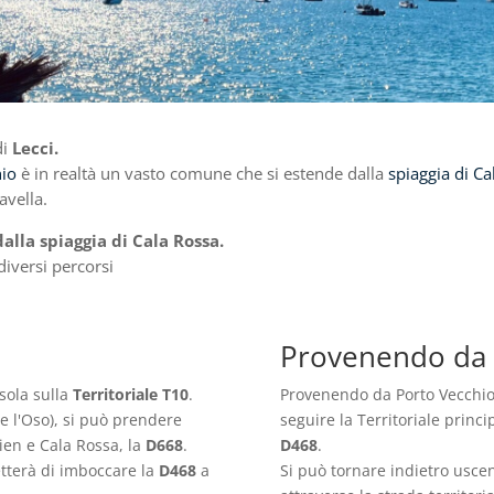
di
Lecci.
hio
è in realtà un vasto comune che si estende dalla
spiaggia di Ca
avella.
alla spiaggia di Cala Rossa.
diversi percorsi
Provenendo da 
isola sulla
Territoriale T10
.
Provenendo da Porto Vecchio,
e l'Oso), si può prendere
seguire la Territoriale princi
rien e Cala Rossa, la
D668
.
D468
.
tterà di imboccare la
D468
a
Si può tornare indietro usce