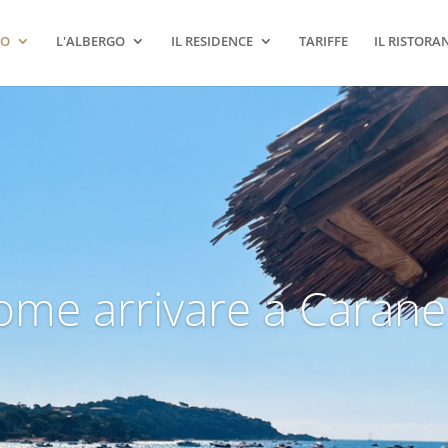
IO
L'ALBERGO
IL RESIDENCE
TARIFFE
IL RISTORA
ome arrivare a Caranel