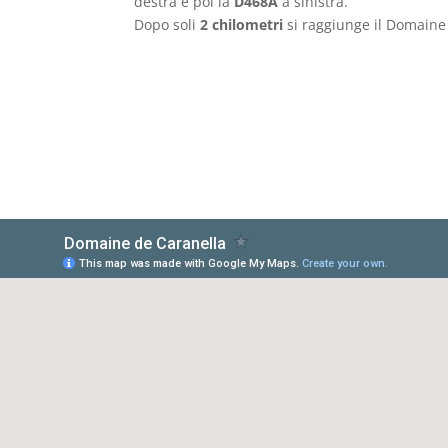
destra e poi la
D468A
a sinistra.
Dopo soli
2 chilometri
si raggiunge il Domaine