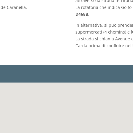
attraverso la strada territori
 de Caranella.
La rotatoria che indica Golfo
D468B
.
In alternativa, si può prende
supermercati (4 chemins) e l
La strada si chiama Avenue 
Carda prima di confluire nel