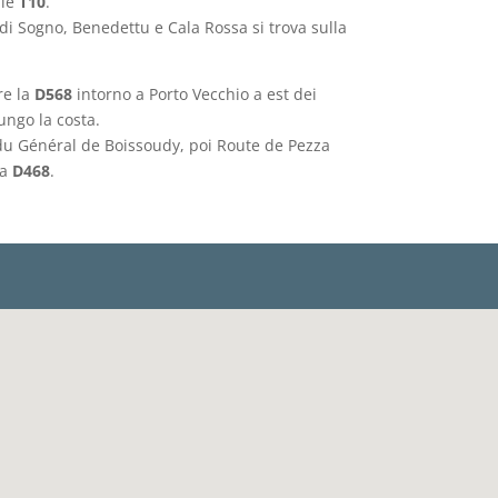
ale
T10
.
 di Sogno, Benedettu e Cala Rossa si trova sulla
re la
D568
intorno a Porto Vecchio a est dei
ungo la costa.
du Général de Boissoudy, poi Route de Pezza
la
D468
.