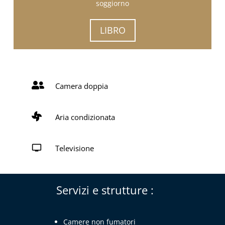
soggiorno
LIBRO

Camera doppia

Aria condizionata

Televisione
Servizi e strutture :
Camere non fumatori